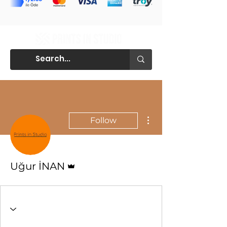
More actions
Follow
Admin
Uğur İNAN